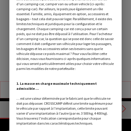
d’un camping-car, camper van ou urban vehicle (ci-après :
camping-car). Par ailleurs, le poids joue également un rôle
essentiel. Famille, amis, équipement en option, accessoires et
bagages – tout cela doit pouvoir loger. Parallèlement, il existe des
limites techniques et juridiques pour la configuration et le
chargement. Chaque camping-car est conçu pour un certain
poids, qui ne doit pas être dépassé à l’utilisation. Pour l’acheteur
d’un camping-car, la question qui se pose est donc celle de savoir
comment il doit configurer son véhicule pour loger les passagers,
les bagages et les accessoires selon ses besoins sans que le
véhicule dépasse ce poids maximal ? Pour vous faciliter cette
décision, nous vous fournissons ci-après quelques informations
qui vous seront particulièrement utiles pour choisir votre véhicule
parmi les modèles de notre portefeuille :
La photo peut inclure des équipements uniquement disponibles en option
1. La masse en charge maximale techniquement
VOTRE CROSSCAMP
admissible …
… est une valeur déterminée par le fabricant que le véhicule ne
doit pas dépasser. CROSSCAMP définit une limite supérieure pour
le véhicule par rapport à l’implantation, cette limite pouvant
Implantation
varier d’une implantation à l’autre (par ex. 3 500 kg, 4 400 kg).
Vous trouverez l’indication correspondante pour chaque
implantation dans les caractéristiques techniques.