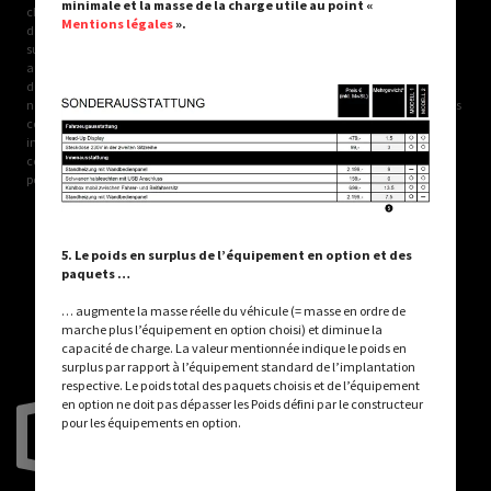
minimale et la masse de la charge utile au point «
chaque implantation, par laquelle CROSSCAMP définit le poids maximal
Mentions légales
».
disponible pour l’équipement en option installé en usine. Dans le cas d’une
surcharge, la masse définie par le fabricant pour l’équipement en option
augmente. Cette augmentation résulte de la capacité de charge plus élevée
due au châssis alternatif. Le propre poids plus élevé du châssis alternatif et
notamment le poids pour, le cas échéant, des variantes de moteurs plus lourds
contraignantes (180 CV par ex.) doivent être déduits. Pour de plus amples
informations et explications détaillées sur le thème du poids et pour la
configuration du véhicule, visitez la section « Informations relatives aux
poids ».
5. Le poids en surplus de l’équipement en option et des
ÉTAPE SUIVANTE
paquets …
… augmente la masse réelle du véhicule (= masse en ordre de
marche plus l’équipement en option choisi) et diminue la
capacité de charge. La valeur mentionnée indique le poids en
surplus par rapport à l’équipement standard de l’implantation
respective. Le poids total des paquets choisis et de l’équipement
en option ne doit pas dépasser les Poids défini par le constructeur
pour les équipements en option.