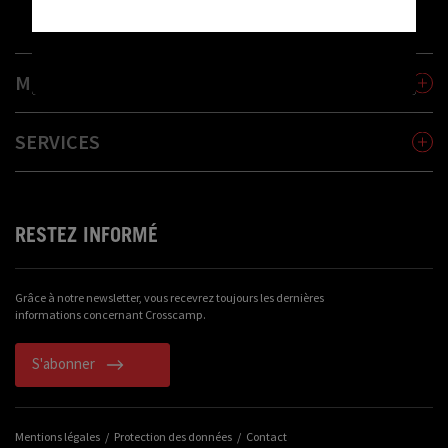
ACCEPTER ET CONTINUER
MODÈLES
SERVICES
RESTEZ INFORMÉ
Grâce à notre newsletter, vous recevrez toujours les dernières
informations concernant Crosscamp.
S'abonner
Mentions légales
Protection des données
Contact