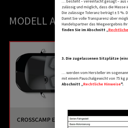
… besteht – vereinfacht gesagt – aus 
zulässig und möglich, dass die Masse
Die zulässige Toleranz beträgt ± 5 %.
MODELL AUSWÄHLEN
Damit Sie volle Transparenz über mö
Handelspartner das Wiegeergebnis Ihr
finden Sie im Abschnitt „
Rechtlich
3. Die zugelassenen Sitzplätze (ein
… werden vom Hersteller im sogenannt
mit einem Pauschalgewicht von 75 kg p
Abschnitt „
Rechtliche Hinweise
".
CROSSCAMP EXPLR 5.0 F