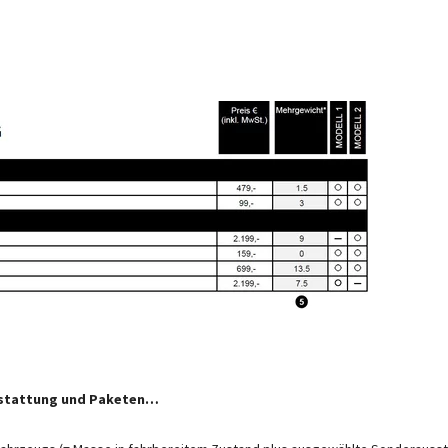
inen im Typgenehmigungsverfahren festgelegten Standardwert. Aufgrund von Fertigungs
hrbereitem Zustand sind rechtlich zulässig und möglich. Die zulässige Spanne in Kilo
 handelt es sich um einen für jeden Typ und Grundriss ermittelten kalkulatorischen Wert
stattung soll gewährleisten, dass die Mindestnutzlast, d.h. die gesetzlich vorgeschri
 zur Verfügung steht. Das reale Gewicht Ihres Fahrzeugs ab Werk kann erst bei Wiegun
der Sonderausstattung die Mindestnutzlast wegen einer zulässigen Gewichtsabweichung 
hrzeug auflasten, Sitzplätze reduzieren oder Sonderausstattung herausnehmen. Die te
e des Fahrzeugs und verringert die Nutzlast. Das angegebene Mehrgewicht für Pakete u
ewicht der ausgewählten Sonderausstattung darf die in den Modellübersichten angegeben
 ermittelten kalkulatorischen Wert, mit dem CROSSCAMP festlegt, wieviel Gewicht für we
onderausstattung. Die Erhöhung ergibt sich aus der höheren Nutzlast durch das alternative
e Motorvarianten (z. B. 180 PS) abzuziehen.
ration des Fahrzeugs finden Sie im Abschnitt "
Gewichtsinformationen
".
sstattung und Paketen…