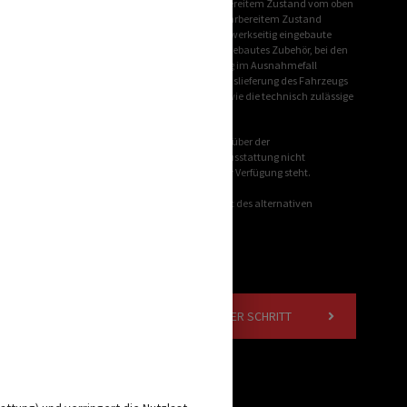
toleranzen kann die real gewogene Masse in fahrbereitem Zustand vom oben
gramm ist im Klammerzusatz hinter der Masse in fahrbereitem Zustand
, mit dem CROSSCAMP festlegt, wieviel Gewicht für werkseitig eingebaute
ebene freie Masse für Gepäck und nachträglich eingebautes Zubehör, bei den
g am Bandende ermittelt werden. Sollte die Wiegung im Ausnahmefall
nach oben unterschreitet, werden wir vor einer Auslieferung des Fahrzeugs
chnisch zulässige Gesamtmasse des Fahrzeugs sowie die technisch zulässige
nd Sonderausstattung weist das Mehrgewicht gegenüber der
e herstellerseitig festgelegte Masse für Sonderausstattung nicht
rkseitig eingebaute Sonderausstattung maximal zur Verfügung steht.
 Fahrgestell. Hiervon sind das erhöhte Eigengewicht des alternativen
NÄCHSTER SCHRITT