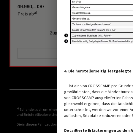
49.990,– CHF
2 - 4 Personen
a)
Preis ab
Schlafplätze
4 - 7 Personen
Zugelassene Sitzplätze (inkl. Fahrer)*
AUSGEWÄHLT
4. Die herstellerseitig festgeleg
… ist ein von CROSSCAMP pro Grundris
gewährleisten, dass die Mindestnutzla
von CROSSCAMP ausgelieferten Fahrzeu
gleichwohl ergeben, dass die tatsäch
a)
unterschreitet, werden wir vor einer 
Es handelt sich um eine unverbindliche Preisempfehlung, die auf den sch
und Einfuhrzölle abweichen. Daher wird empfohlen, einen örtlichen Händler n
auflasten, Sitzplätze reduzieren ode
Die in diesem Fahrzeugkonfigurator dargestellten Bilder dienen lediglich 
Detaillierte Erläuterungen zu den 