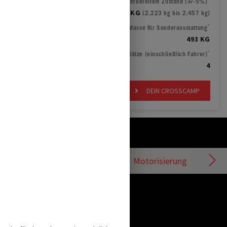
Masse in fahrbereitem Zustand (+/-5%)
2.340 KG
(2.223 kg bis 2.457 kg)
*
Verbleibende Masse für Sonderausstattung
493 KG
*
Zugelassene Sitzplätze (einschließlich Fahrer)
4
DEIN CROSSCAMP
Motorisierung