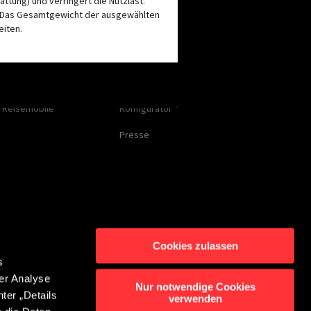
tung) und verringert die Nutzlast.
. Das Gesamtgewicht der ausgewählten
eiten.
Service
r
Kontakt
Händlersuche
AKZEPTIEREN UND WEITER
e Reisemobile
Konfigurator
g
Presse
Cookies zulassen
s
er Analyse
ntakt
Nur notwendige Cookies
ter „Details
verwenden