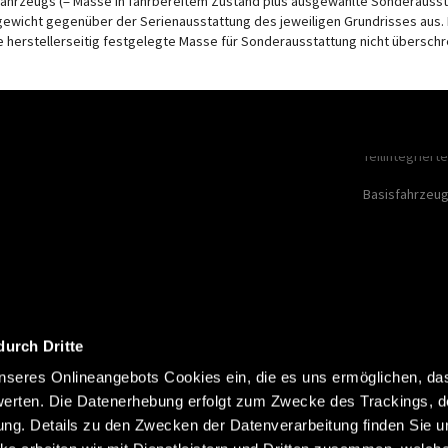
ahrzeugs (= Masse in fahrbereitem Zustand plus ausgewählte Sonderausstat
ewicht gegenüber der Serienausstattung des jeweiligen Grundrisses aus
 herstellerseitig festgelegte Masse für Sonderausstattung nicht überschr
Modelle
Urban Campe
Camper Van
Teilintegriert
Basisfahrzeu
durch Dritte
seres Onlineangebots Cookies ein, die es uns ermöglichen, da
erten. Die Datenerhebung erfolgt zum Zwecke des Trackings, d
Impressum
Datenschutz
Ko
Abonnieren
g. Details zu den Zwecken der Datenverarbeitung finden Sie un