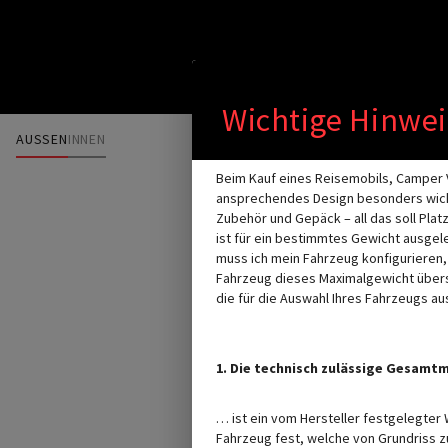
Durch Scrolling 
Wichtige Hinwei
AUSSEN
INNEN
Beim Kauf eines Reisemobils, Camper V
ansprechendes Design besonders wichti
Zubehör und Gepäck – all das soll Plat
ist für ein bestimmtes Gewicht ausgele
muss ich mein Fahrzeug konfigurieren
Fahrzeug dieses Maximalgewicht übersc
die für die Auswahl Ihres Fahrzeugs au
1. Die technisch zulässige Gesam
… ist ein vom Hersteller festgelegte
Fahrzeug fest, welche von Grundriss zu 