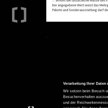
… erhöht die tatsächliche Masse des F
Der angegebene Wert weist das Mehrg
Pakete und Sonderausstattung darf die
BLEIB AUF DEM LAUFENDEN
Verarbeitung Ihrer Daten 
Wir setzen beim Besuch un
Besucherverhalten auszuw
Mit unserem Newsletter erhältst du immer die neuesten
und der Reichweitenmessun
Informationen rund um Crosscamp.