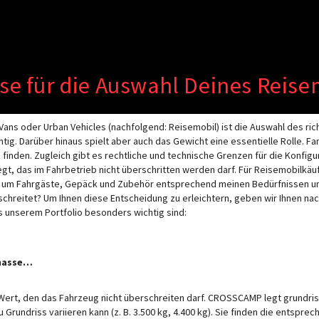
wird der Button zum Akzeptieren d
se für die Auswahl Deines Reise
KONFIGURA
ans oder Urban Vehicles (nachfolgend: Reisemobil) ist die Auswahl des ric
g. Darüber hinaus spielt aber auch das Gewicht eine essentielle Rolle. Fa
z finden. Zugleich gibt es rechtliche und technische Grenzen für die Konfi
gt, das im Fahrbetrieb nicht überschritten werden darf. Für Reisemobilkäufe
, um Fahrgäste, Gepäck und Zubehör entsprechend meinen Bedürfnissen u
hreitet? Um Ihnen diese Entscheidung zu erleichtern, geben wir Ihnen nac
s unserem Portfolio besonders wichtig sind:
tmasse…
r Wert, den das Fahrzeug nicht überschreiten darf. CROSSCAMP legt grundr
Grundriss variieren kann (z. B. 3.500 kg, 4.400 kg). Sie finden die entspre