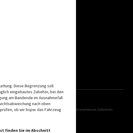
attung. Diese Begrenzung soll
äglich eingebautes Zubehör, bei den
iegung am Bandende im Ausnahmefall
ewichtsabweichung nach oben
 prüfen, ob wir bspw. das Fahrzeug
 Währungsumrechnung und der länderspezifischen Mehrwertsteuer, Gebühren
u erfahren.
mmen und abweichen.
st finden Sie im Abschnitt