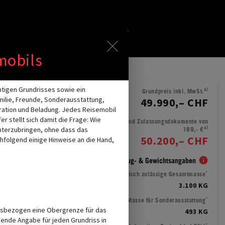
er Hinweise im Overlay aktiv. Bit
mobils
TION LADEN
htigen Grundrisses sowie ein
a)
Grundpreis inkl. MwSt.
milie, Freunde, Sonderausstattung,
49.990,– CHF
guration und Beladung. Jedes Reisemobil
r stellt sich damit die Frage: Wie
Fahrzeugpreis inkl. MwSt. und Zulassungsdokumente von
a)
nterzubringen, ohne dass das
189,- €
50.200,– CHF
hfolgend einige Hinweise an die Hand,
Wichtige Fahrzeug- & Gewichtsangaben
*
Technisch zulässige Gesamtmasse
3.100 KG
*
Herstellerseitig festgelegte Masse für Sonderausstattung
issbezogen eine Obergrenze für das
493 KG
chende Angabe für jeden Grundriss in
*