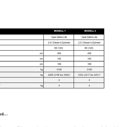
 zum Teil Sonderausstattung enthalten
Schritt 1 / 9
Grundriss
and…