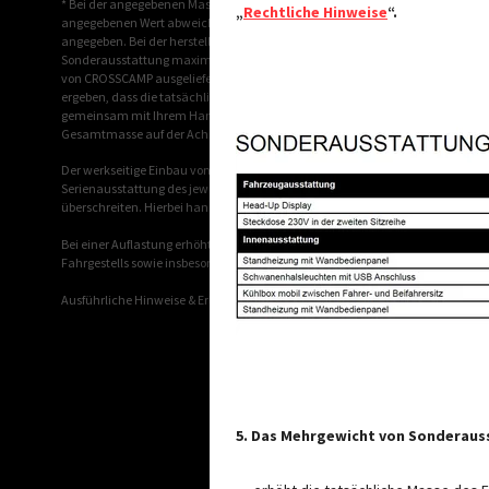
* Bei der angegebenen Masse in fahrbereitem Zustand handelt es sich um e
„
Rechtliche Hinweise
“.
angegebenen Wert abweichen. Abweichungen von bis zu ± 5 % der Masse in fa
angegeben. Bei der herstellerseitig festgelegten Masse für Sonderausstattung
Sonderausstattung maximal zur Verfügung steht. Die Begrenzung der Sonderaus
von CROSSCAMP ausgelieferten Fahrzeugen auch tatsächlich für die Zuladung
ergeben, dass die tatsächliche Zuladungsmöglichkeit trotz der Begrenzung 
gemeinsam mit Ihrem Handelspartner und Ihnen prüfen, ob wir bspw. das Fa
Gesamtmasse auf der Achse dürfen nicht überschritten werden.
Der werkseitige Einbau von Sonderausstattung erhöht die tatsächliche Mass
Serienausstattung des jeweiligen Modells bzw. Grundrisses aus. Das Gesamtg
überschreiten. Hierbei handelt es sich um einen für jeden Typ und Grundriss
Bei einer Auflastung erhöht sich die herstellerseitig festgelegte Masse für S
Fahrgestells sowie insbesondere das Gewicht für ggf. verpflichtende schwerer
Ausführliche Hinweise & Erläuterungen zur Gewichtsthematik und zur Konfigu
5. Das Mehrgewicht von Sonderau