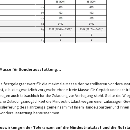
te Masse für Sonderausstattung…
s festgelegter Wert für die maximale Masse der bestellbaren Sonderausst
st, d.h. die gesetzlich vorgeschriebene freie Masse für Gepäck und nachtr
gen auch tatsächlich für die Zuladung zur Verfügung steht. Sollte die W
liche Zuladungsmöglichkeit die Mindestnutzlast wegen einer zulässigen G
Auslieferung des Fahrzeugs gemeinsam mit Ihrem Handelspartner und Ihnen
weizerischen Verkaufspreisen basiert. Preise in anderen Ländern können aufgrund der
ach den für das jeweilige Land geltenden Preisen zu fragen, um den aktuellsten Stand z
r Sonderausstattung herausnehmen.
Illustrationszwecken. Sie können von anderen Modellen oder Ausstattungsvarianten sta
Auswirkungen der Toleranzen auf die Mindestnutzlast und die Nutzla