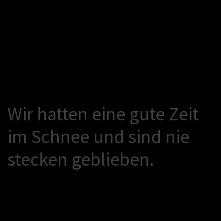
W
i
r
h
a
t
t
e
n
e
i
n
e
g
u
t
e
Z
e
i
t
i
m
S
c
h
n
e
e
u
n
d
s
i
n
d
n
i
e
s
t
e
c
k
e
n
g
e
b
l
i
e
b
e
n
.