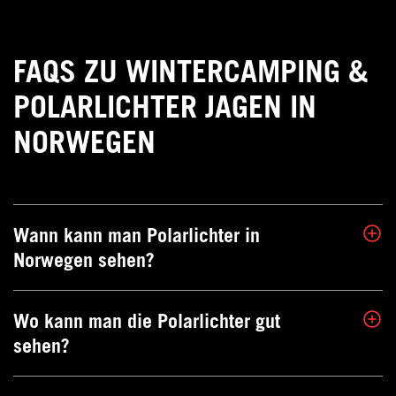
FAQS ZU WINTERCAMPING &
POLARLICHTER JAGEN IN
NORWEGEN
Wann kann man Polarlichter in
Norwegen sehen?
Wo kann man die Polarlichter gut
Zwischen Ende September und Anfang April herrschen
sehen?
in Norwegen die perfekten Bedingungen, um die
bezaubende Aurora Borealis zu sehen – es ist nämlich
vom späten Morgen bis zum frühen Nachmittag dunkel.