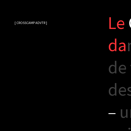
L
e
[ CROSSCAMP ADVTR ]
d
a
d
e
d
e
–
u