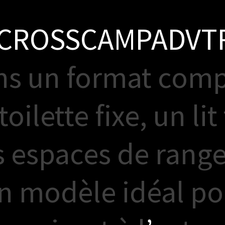
C
R
O
S
S
C
A
M
P
A
D
V
T
n
s
u
n
f
o
r
m
a
t
c
o
m
t
o
i
l
e
t
t
e
f
i
x
e
,
u
n
l
i
t
s
e
s
p
a
c
e
s
d
e
r
a
n
g
n
m
o
d
è
l
e
i
d
é
a
l
p
o