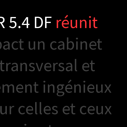
R
5
.
4
D
F
r
é
u
n
i
t
p
a
c
t
u
n
c
a
b
i
n
e
t
t
r
a
n
s
v
e
r
s
a
l
e
t
e
m
e
n
t
i
n
g
é
n
i
e
u
x
u
r
c
e
l
l
e
s
e
t
c
e
u
x