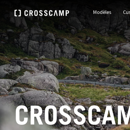
Modèles
Cu
DEUTSCHLAND
ÖSTE
Deutsch
Deu
CROSSCAM
FRANCE
NEDE
Français
Ned