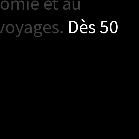
o
m
i
e
e
t
a
u
v
o
y
a
g
e
s
.
D
è
s
5
0