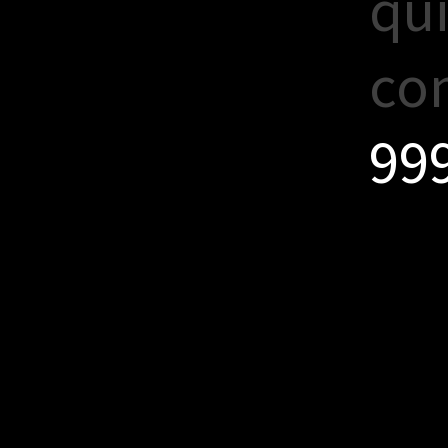
q
u
c
o
9
9