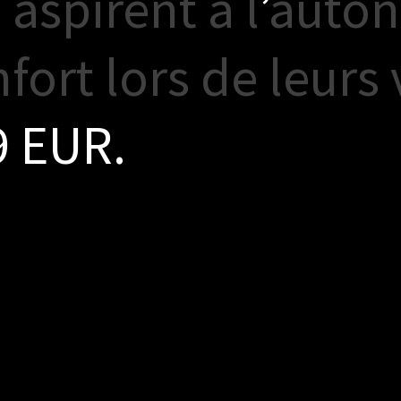
i
a
s
p
i
r
e
n
t
à
l
’
a
u
t
o
n
n
f
o
r
t
l
o
r
s
d
e
l
e
u
r
s
9
E
U
R
.