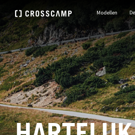
Modellen
De
Zoek je dealer
DEUTSCHLAND
ÖSTE
NAAR DEALER ZOEKEN
Deutsch
Deu
FRANCE
NEDE
HARTELIJ
Français
Ned