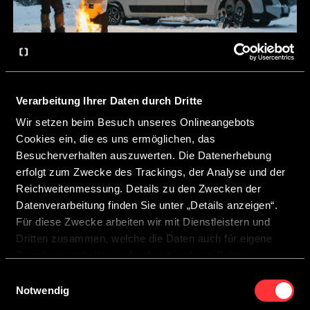
Verarbeitung Ihrer Daten durch Dritte
CROSSCAMP ELMNT 5.41 Peugeot
Wir setzen beim Besuch unseres Onlineangebots
Cookies ein, die es uns ermöglichen, das
Besucherverhalten auszuwerten. Die Datenerhebung
ELMNT 5.41 Peugeot konfigurieren
erfolgt zum Zwecke des Trackings, der Analyse und der
Reichweitenmessung. Details zu den Zwecken der
Datenverarbeitung finden Sie unter „Details anzeigen“.
Für diese Zwecke arbeiten wir mit Dienstleistern und
Dritten zusammen, welche die Daten auch für eigene
Zwecke verarbeiten und ggf. mit anderen Daten
zusammenführen.
Einwilligungsauswahl
Durch Anklicken der Schaltfläche „Cookies zulassen“
Notwendig
oder durch Auswählen einzelner Cookies in der