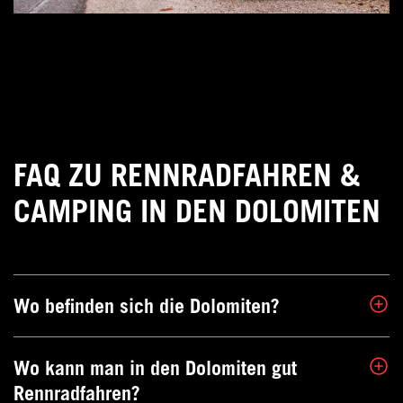
FAQ ZU RENNRADFAHREN &
CAMPING IN DEN DOLOMITEN
Wo befinden sich die Dolomiten?
Wo kann man in den Dolomiten gut
Die Dolomiten sind eine atemberaubende Gebirgskette
Rennradfahren?
in den nördlichen italienischen Alpen. Geprägt durch ihre