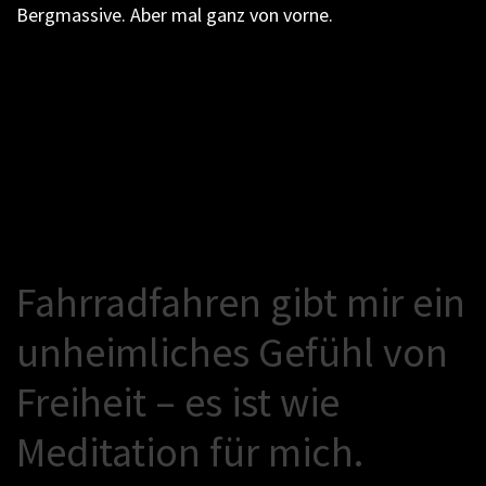
Bergmassive. Aber mal ganz von vorne.
F
a
h
r
r
a
d
f
a
h
r
e
n
g
i
b
t
m
i
r
e
i
n
u
n
h
e
i
m
l
i
c
h
e
s
G
e
f
ü
h
l
v
o
n
F
r
e
i
h
e
i
t
–
e
s
i
s
t
w
i
e
M
e
d
i
t
a
t
i
o
n
f
ü
r
m
i
c
h
.