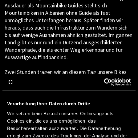
Ausdauer als Mountainbike Guides stellt sich
Mountainbiken in Albanien ohne Guide als fast
unmögliches Unterfangen heraus. Später finden wir
heraus, dass auch die Infrastruktur zum Wandern sich
bis auf wenige Ausnahmen ähnlich gestaltet. Im ganzen
Land gibt es nur rund ein Dutzend ausgeschilderter
Wanderpfade, die als echter Weg erkennbar und für
Auswärtige auffindbar sind.
Zwei Stunden tragen wir an diesem Tag unsere Bikes
über einen Wanderweg – um sie anschließend einen
absturzgefährdeten steilen Berghang hinunterzutragen.
Bei 36 Grad im Schatten, da ist es nun unser Abenteuer.
Außer drei Ziegenhirten ist diesen Pfad in den
Verarbeitung Ihrer Daten durch Dritte
vergangenen Jahren wohl niemand gegangen.
Wir setzen beim Besuch unseres Onlineangebots
Cookies ein, die es uns ermöglichen, das
Steile Wiesenhänge, dichte Dornbüsche, riesige
Besucherverhalten auszuwerten. Die Datenerhebung
Spinnennester – komplett dehydriert und am ganzen
erfolgt zum Zwecke des Trackings, der Analyse und der