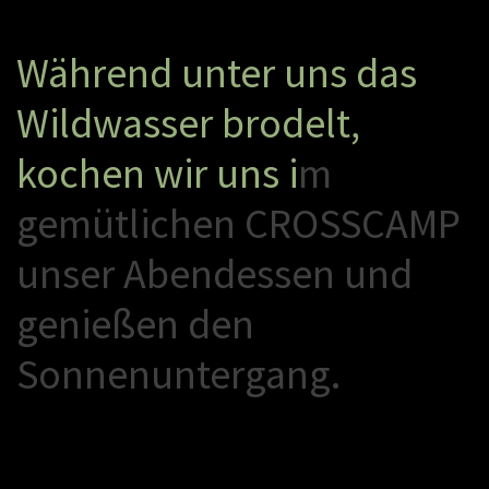
W
ä
h
r
e
n
d
u
n
t
e
r
u
n
s
d
a
s
W
i
l
d
w
a
s
s
e
r
b
r
o
d
e
l
t
,
k
o
c
h
e
n
w
i
r
u
n
s
i
m
g
e
m
ü
t
l
i
c
h
e
n
C
R
O
S
S
C
A
M
P
u
n
s
e
r
A
b
e
n
d
e
s
s
e
n
u
n
d
g
e
n
i
e
ß
e
n
d
e
n
S
o
n
n
e
n
u
n
t
e
r
g
a
n
g
.