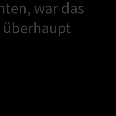
n
t
e
n
,
w
a
r
d
a
s
ü
b
e
r
h
a
u
p
t