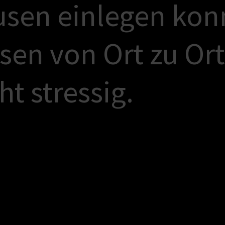
u
s
e
n
e
i
n
l
e
g
e
n
k
o
n
s
e
n
v
o
n
O
r
t
z
u
O
r
t
h
t
s
t
r
e
s
s
i
g
.