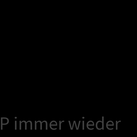
P
i
m
m
e
r
w
i
e
d
e
r