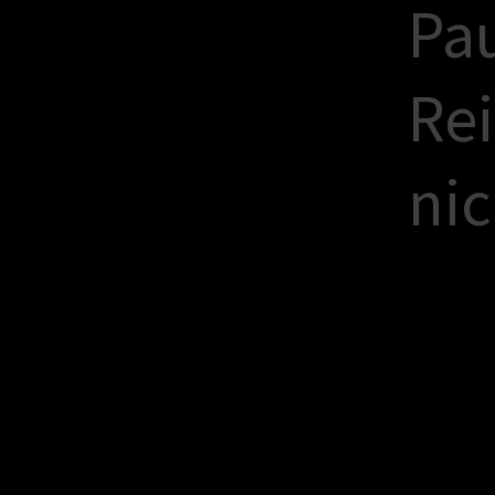
P
a
R
e
i
n
i
c