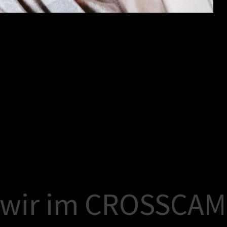
w
i
r
i
m
C
R
O
S
S
C
A
M