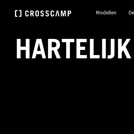
Modellen
De
HARTELIJK
Zoek je dealer
DEUTSCHLAND
ÖSTE
NAAR DEALER ZOEKEN
Deutsch
Deu
FRANCE
NEDE
Français
Ned