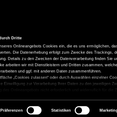
durch Dritte
seres Onlineangebots Cookies ein, die es uns ermöglichen, da
erten. Die Datenerhebung erfolgt zum Zwecke des Trackings, d
Colofon
Gegevensbesche
Abonneren
g. Details zu den Zwecken der Datenverarbeitung finden Sie un
Klokkenluidersysteem
Gew
ke arbeiten wir mit Dienstleistern und Dritten zusammen, welch
erarbeiten und ggf. mit anderen Daten zusammenführen.
Beginselverklaring
Cookie
tfläche „Cookies zulassen“ oder durch Auswählen einzelner Cook
re Einwilligung zur Verarbeitung Ihrer Daten zu den jeweiligen Z
zung des Onlineangebots nicht erforderlich und widerruflich für die
 „Einwilligung widerrufen“. Weitere Hinweise finden Sie in unsere
Präferenzen
Statistiken
Marketin