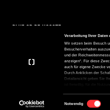
BLIJF OP DE HOOGTE
Verarbeitung Ihrer Daten 
Wir setzen beim Besuch un
Besucherverhalten auszuw
Met onze nieuwsbrief ontvang je altijd het laatste
und der Reichweitenmessun
nieuws over Crosscamp.
anzeigen“. Für diese Zwec
auch für eigene Zwecke v
Durch Anklicken der Schal
Detailansicht geben Sie Ih
ist freiwillig, für die Nut
Anklicken der Schaltfläche
Datenschutzerklärung
.
©2026 CROSSCAMP
Einwilligungsauswahl
Notwendig