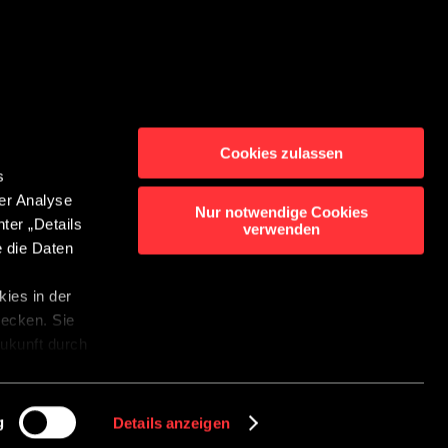
Cookies zulassen
s
er Analyse
rming
Contact
Nur notwendige Cookies
ter „Details
verwenden
ichtsinformatie
e die Daten
bot Instellingen
ies in der
wecken. Sie
 Zukunft durch
r
g
Details anzeigen