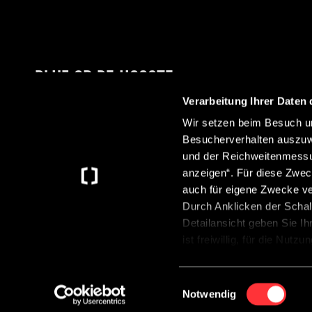
BLIJF OP DE HOOGTE
Verarbeitung Ihrer Daten 
Wir setzen beim Besuch un
Besucherverhalten auszuw
Met onze nieuwsbrief ontvang je altijd het laatste
und der Reichweitenmessun
nieuws over Crosscamp.
anzeigen“. Für diese Zwec
auch für eigene Zwecke v
Durch Anklicken der Schal
Detailansicht geben Sie Ih
ist freiwillig, für die Nut
Anklicken der Schaltfläche
Datenschutzerklärung
.
©2026 CROSSCAMP
Einwilligungsauswahl
Notwendig