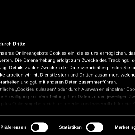
durch Dritte
seres Onlineangebots Cookies ein, die es uns ermöglichen, da
erten. Die Datenerhebung erfolgt zum Zwecke des Trackings, d
Colofon
Gegevensbesche
Abonneren
g. Details zu den Zwecken der Datenverarbeitung finden Sie un
Gewichtsinformatie
Klokk
ke arbeiten wir mit Dienstleistern und Dritten zusammen, welch
erarbeiten und ggf. mit anderen Daten zusammenführen.
Beginselverklaring
Cookie
tfläche „Cookies zulassen“ oder durch Auswählen einzelner Cook
re Einwilligung zur Verarbeitung Ihrer Daten zu den jeweiligen Z
zung des Onlineangebots nicht erforderlich und widerruflich für die
 „Einwilligung widerrufen“. Weitere Hinweise finden Sie in unsere
Präferenzen
Statistiken
Marketin