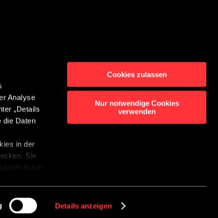
Cookies zulassen
s
er Analyse
rming
Contact
Nur notwendige Cookies
ter „Details
verwenden
enluidersysteem
e die Daten
bot Instellingen
ies in der
wecken. Sie
 Zukunft durch
r
g
Details anzeigen