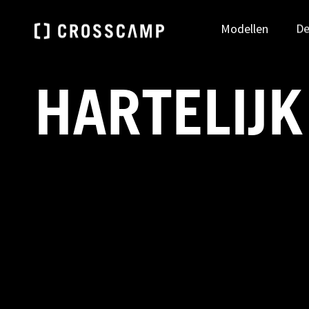
Modellen
De
HARTELIJK
Zoek je dealer
DEUTSCHLAND
ÖSTE
NAAR DEALER ZOEKEN
Deutsch
Deu
FRANCE
NEDE
Français
Ned