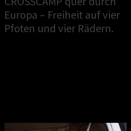
C
R
O
S
S
C
A
M
P
q
u
e
r
d
u
r
c
h
E
u
r
o
p
a
–
F
r
e
i
h
e
i
t
a
u
f
v
i
e
r
P
f
o
t
e
n
u
n
d
v
i
e
r
R
ä
d
e
r
n
.