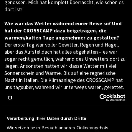
genossen. Mich hat komplett überrascht, wie schön es
dort ist!
Wie war das Wetter während eurer Reise so? Und
hat der CROSSCAMP dazu beigetragen, die
warmen/kalten Tage angenehmer zu gestalten?
Der erste Tag war voller Gewitter, Regen und Hagel,
aber das Aufstelldach hat alles abgehalten – es war
sogar recht gemütlich, während des Unwetters dort zu
liegen. Ansonsten hatten wir klasse Wetter mit viel
Sonnenschein und Wärme. Bis auf eine regnerische
Nacht in Italien. Die Klimaanlage des CROSSCAMP hat
uns tagsüber, während wir unterwegs waren, gerettet.
Abends konnten wir durch das Öffnen beider
Schiebetüren für eine herrliche Brise sorgen. Von der
Standheizung mussten wir keinen Gebrauch machen,
obwohl wir in Andorra kurz darüber nachgedacht haben.
Verarbeitung Ihrer Daten durch Dritte
Wir setzen beim Besuch unseres Onlineangebots