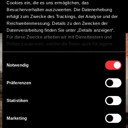
Cookies ein, die es uns ermöglichen, das
Besucherverhalten auszuwerten. Die Datenerhebung
erfolgt zum Zwecke des Trackings, der Analyse und der
Reichweitenmessung. Details zu den Zwecken der
Datenverarbeitung finden Sie unter „Details anzeigen“.
Für diese Zwecke arbeiten wir mit Dienstleistern und
Dritten zusammen, welche die Daten auch für eigene
Zwecke verarbeiten und ggf. mit anderen Daten
zusammenführen.
Einwilligungsauswahl
Durch Anklicken der Schaltfläche „Cookies zulassen“
Notwendig
oder durch Auswählen einzelner Cookies in der
Detailansicht geben Sie Ihre Einwilligung zur Verarbeitung
Präferenzen
Ihrer Daten zu den jeweiligen Zwecken. Sie ist freiwillig,
für die Nutzung des Onlineangebots nicht erforderlich und
widerruflich für die Zukunft durch Anklicken der
Statistiken
Schaltfläche „Einwilligung widerrufen“. Weitere Hinweise
finden Sie in unserer
Datenschutzerklärung
.
Marketing