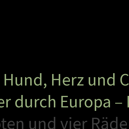
H
u
n
d
,
H
e
r
z
u
n
d
e
r
d
u
r
c
h
E
u
r
o
p
a
–
o
t
e
n
u
n
d
v
i
e
r
R
ä
d
e