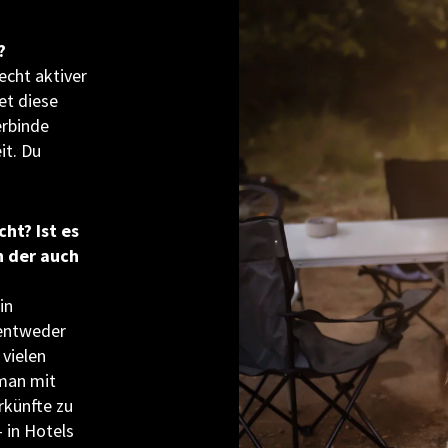
?
recht aktiver
et diese
erbinde
it. Du
ht? Ist es
n der auch
in
entweder
 vielen
 man mit
rkünfte zu
– in Hotels