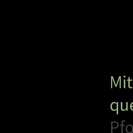
M
i
t
q
u
P
f