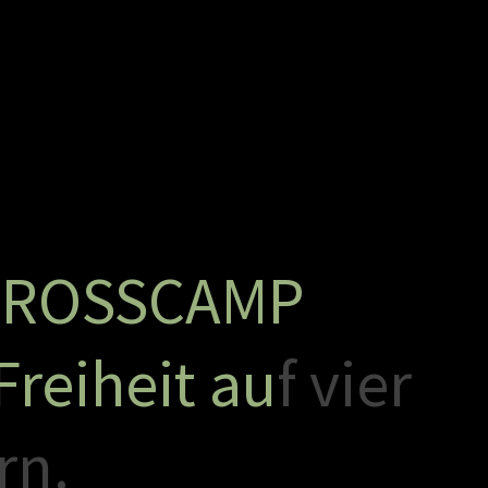
C
R
O
S
S
C
A
M
P
F
r
e
i
h
e
i
t
a
u
f
v
i
e
r
r
n
.