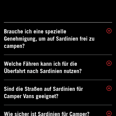
Brauche ich eine spezielle
Genehmigung, um auf Sardinien frei zu
campen?
Welche Fähren kann ich für die
Wildcampen ist auf Sardinien
Überfahrt nach Sardinien nutzen?
grundsätzlich nicht erlaubt. Es gibt jedoch
zahlreiche ausgewiesene Stellplätze und
Campingplätze, die perfekt für Camper
Sind die Straßen auf Sardinien für
Vans wie den CROSSCAMP geeignet sind.
Es gibt verschiedene Fährgesellschaften
Camper Vans geeignet?
wie Moby und Grimaldi Lines, die
Überfahrten von italienischen Häfen wie
Livorno, Genua oder Civitavecchia nach
Wie sicher ist Sardinien für Camper?
Sardinien anbieten. Eine rechtzeitige
Die meisten Straßen sind gut befahrbar.