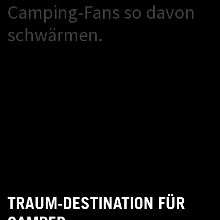
C
a
m
p
i
n
g
-
F
a
n
s
s
o
d
a
v
o
n
s
c
h
w
ä
r
m
e
n
.
TRAUM-DESTINATION FÜR