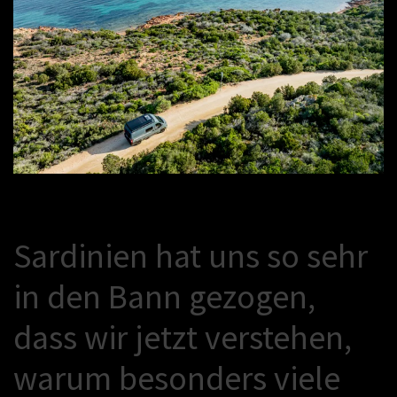
S
a
r
d
i
n
i
e
n
h
a
t
u
n
s
s
o
s
e
h
r
i
n
d
e
n
B
a
n
n
g
e
z
o
g
e
n
,
d
a
s
s
w
i
r
j
e
t
z
t
v
e
r
s
t
e
h
e
n
,
w
a
r
u
m
b
e
s
o
n
d
e
r
s
v
i
e
l
e