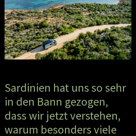
S
a
r
d
i
n
i
e
n
h
a
t
u
n
s
s
o
s
e
h
r
i
n
d
e
n
B
a
n
n
g
e
z
o
g
e
n
,
d
a
s
s
w
i
r
j
e
t
z
t
v
e
r
s
t
e
h
e
n
,
w
a
r
u
m
b
e
s
o
n
d
e
r
s
v
i
e
l
e