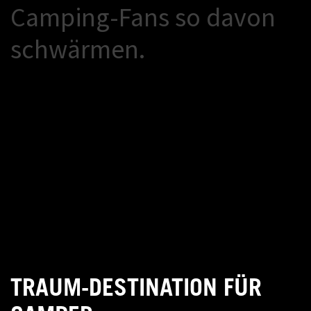
C
a
m
p
i
n
g
-
F
a
n
s
s
o
d
a
v
o
n
s
c
h
w
ä
r
m
e
n
.
TRAUM-DESTINATION FÜR