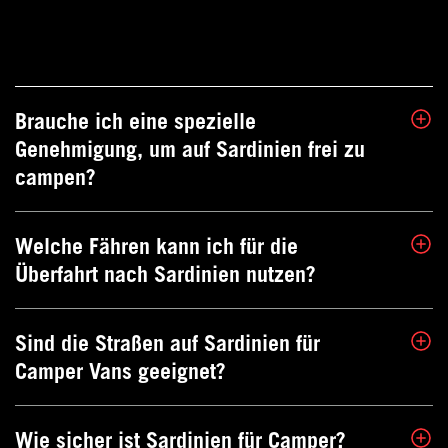
Brauche ich eine spezielle
Genehmigung, um auf Sardinien frei zu
campen?
Welche Fähren kann ich für die
Wildcampen ist auf Sardinien
Überfahrt nach Sardinien nutzen?
grundsätzlich nicht erlaubt. Es gibt jedoch
zahlreiche ausgewiesene Stellplätze und
Campingplätze, die perfekt für Camper
Sind die Straßen auf Sardinien für
Vans wie den CROSSCAMP geeignet sind.
Es gibt verschiedene Fährgesellschaften
Camper Vans geeignet?
wie Moby und Grimaldi Lines, die
Überfahrten von italienischen Häfen wie
Livorno, Genua oder Civitavecchia nach
Wie sicher ist Sardinien für Camper?
Sardinien anbieten. Eine rechtzeitige
Die meisten Straßen sind gut befahrbar.