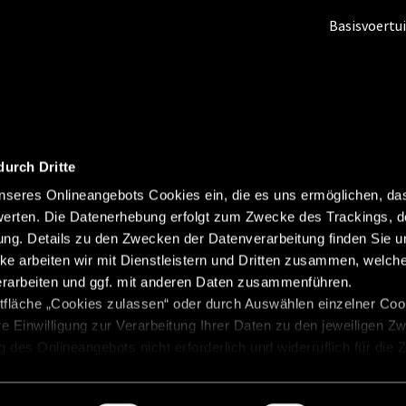
Basisvoertu
durch Dritte
seres Onlineangebots Cookies ein, die es uns ermöglichen, da
erten. Die Datenerhebung erfolgt zum Zwecke des Trackings, d
Colofon
Gegevensbesche
Abonneren
g. Details zu den Zwecken der Datenverarbeitung finden Sie un
Gewichtsinformatie
Klokk
ke arbeiten wir mit Dienstleistern und Dritten zusammen, welch
erarbeiten und ggf. mit anderen Daten zusammenführen.
Beginselverklaring
Cookie
tfläche „Cookies zulassen“ oder durch Auswählen einzelner Cook
re Einwilligung zur Verarbeitung Ihrer Daten zu den jeweiligen Z
zung des Onlineangebots nicht erforderlich und widerruflich für die
 „Einwilligung widerrufen“. Weitere Hinweise finden Sie in unsere