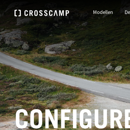
Modellen
De
Zoek je dealer
DEUTSCHLAND
ÖSTE
NAAR DEALER ZOEKEN
Deutsch
Deu
FRANCE
NEDE
CONFIGUR
Français
Ned