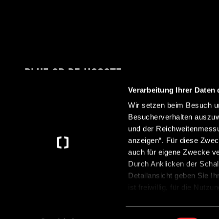
BLIJF OP DE HOOGTE
Verarbeitung Ihrer Daten 
Wir setzen beim Besuch un
Besucherverhalten auszuw
Met onze nieuwsbrief ontvang je altijd het laatste
und der Reichweitenmessun
nieuws over Crosscamp.
anzeigen“. Für diese Zwec
auch für eigene Zwecke v
Durch Anklicken der Schal
Detailansicht geben Sie Ih
ist freiwillig, für die Nut
Anklicken der Schaltfläche
Datenschutzerklärung
.
©2026 CROSSCAMP