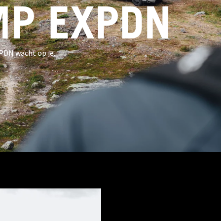
P EXPDN
PDN wacht op je.