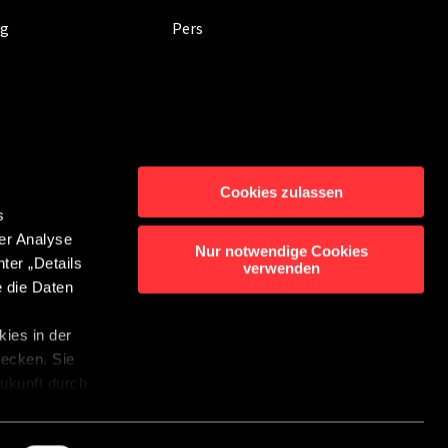
ig
Pers
Cookies zulassen
s
er Analyse
rming
Contact
Nur notwendige Cookies
ter „Details
verwenden
enluidersysteem
e die Daten
bot Instellingen
ies in der
wecken. Sie
 Zukunft durch
r