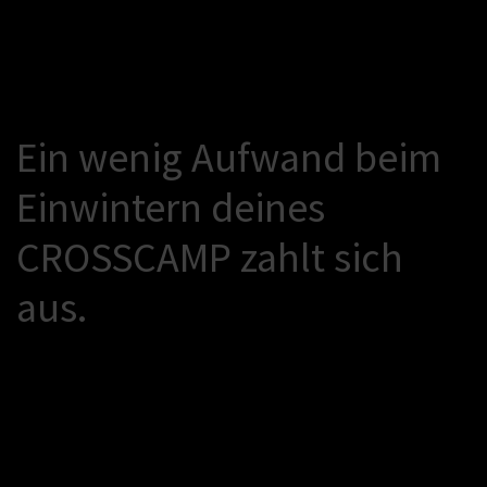
E
i
n
w
e
n
i
g
A
u
f
w
a
n
d
b
e
i
m
E
i
n
w
i
n
t
e
r
n
d
e
i
n
e
s
C
R
O
S
S
C
A
M
P
z
a
h
l
t
s
i
c
h
a
u
s
.