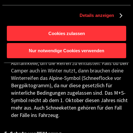
Fahrzeug waschen: Vor dem Winter sollten Schmutz,
Salz und Insektenreste entfernt werden, vor allem
am Unterboden. So vermeidest du Korrosion.
Details anzeigen
Dichtungen pflegen: Gummidichtungen können
durch Kälte spröde werden. Behandle sie mit
Cookies zulassen
Silikonspray, damit sie geschmeidig bleiben.
Reifen schonen: Erhöhe den Reifendruck leicht, um
Nur notwendige Cookies verwenden
das "Plattstehen" zu verhindern, oder nutze
Auffahrkeile, um die Reifen zu entlasten. Falls du den
Camper auch im Winter nutzt, dann brauchen deine
Winterreifen das Alpine-Symbol (Schneeflocke vor
Bergpiktogramm), da nur diese gesetzlich für
winterliche Bedingungen zugelassen sind. Das M+S-
Symbol reicht ab dem 1. Oktober diesen Jahres nicht
mehr aus. Auch Schneeketten gehören für den Fall
der Fälle ins Fahrzeug.