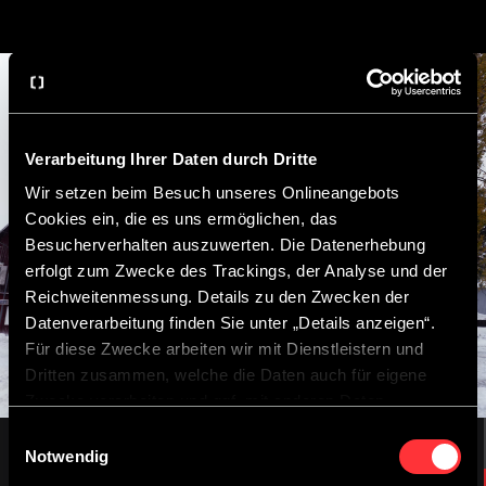
Verarbeitung Ihrer Daten durch Dritte
Wir setzen beim Besuch unseres Onlineangebots
Cookies ein, die es uns ermöglichen, das
Besucherverhalten auszuwerten. Die Datenerhebung
erfolgt zum Zwecke des Trackings, der Analyse und der
Reichweitenmessung. Details zu den Zwecken der
Datenverarbeitung finden Sie unter „Details anzeigen“.
Für diese Zwecke arbeiten wir mit Dienstleistern und
Dritten zusammen, welche die Daten auch für eigene
Zwecke verarbeiten und ggf. mit anderen Daten
zusammenführen.
Einwilligungsauswahl
Durch Anklicken der Schaltfläche „Cookies zulassen“
Notwendig
oder durch Auswählen einzelner Cookies in der