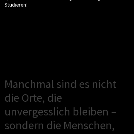
Studieren!
M
a
n
c
h
m
a
l
s
i
n
d
e
s
n
i
c
h
t
d
i
e
O
r
t
e
,
d
i
e
u
n
v
e
r
g
e
s
s
l
i
c
h
b
l
e
i
b
e
n
–
s
o
n
d
e
r
n
d
i
e
M
e
n
s
c
h
e
n
,