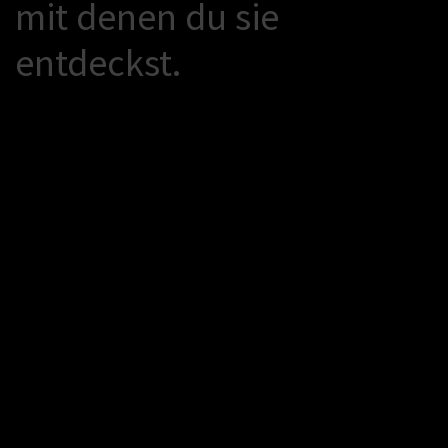
m
i
t
d
e
n
e
n
d
u
s
i
e
e
n
t
d
e
c
k
s
t
.