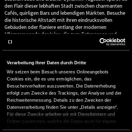
den Flair dieser lebhaften Stadt zwischen charmanten
Cafés, quirligen Bars und lebendigen Märkten. Besuche
die historische Altstadt mit ihren eindrucksvollen
Gebäuden oder flaniere entlang der modernen
Uferpromenade der Isère, die zum Entspannen und
Genießen einlädt.
Doch was Grenoble wirklich einzigartig macht, ist die
unmittelbare Nähe zu einem unvergleichlichen Outdoor-
Verarbeitung Ihrer Daten durch Dritte
Paradies. Direkt vor den Toren der Stadt erheben sich
Wir setzen beim Besuch unseres Onlineangebots
majestätische Bergketten, die dich zu vielfältigen
Cookies ein, die es uns ermöglichen, das
Aktivitäten einladen: Entdecke spektakuläre
Besucherverhalten auszuwerten. Die Datenerhebung
Kletterspots in den steilen Wänden der Vercors-Felsen,
erfolgt zum Zwecke des Trackings, der Analyse und der
erobere atemberaubende Mountainbike-Trails oder
Reichweitenmessung. Details zu den Zwecken der
laufe auf beeindruckenden Trailrunning-Strecken
Datenverarbeitung finden Sie unter „Details anzeigen“.
entlang alpiner Landschaften. Im Winter verwandeln
Für diese Zwecke arbeiten wir mit Dienstleistern und
sich die umliegenden Berge in ein wahres Skiparadies –
Dritten zusammen, welche die Daten auch für eigene
Skigebiete wie Chamrousse bieten Abfahrten für jedes
Zwecke verarbeiten und ggf. mit anderen Daten