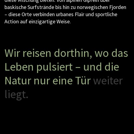
baskische Surfstrände bis hin zu norwegischen Fjorden
– diese Orte verbinden urbanes Flair und sportliche
Action auf einzigartige Weise.
W
i
r
r
e
i
s
e
n
d
o
r
t
h
i
n
,
w
o
d
a
s
L
e
b
e
n
p
u
l
s
i
e
r
t
–
u
n
d
d
i
e
N
a
t
u
r
n
u
r
e
i
n
e
T
ü
r
w
e
i
t
e
r
l
i
e
g
t
.