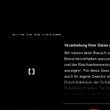
BLIJF OP DE HOOGTE
Verarbeitung Ihrer Daten 
Wir setzen beim Besuch un
Besucherverhalten auszuw
Met onze nieuwsbrief ontvang je altijd het laatste
und der Reichweitenmessun
nieuws over Crosscamp.
anzeigen“. Für diese Zwec
auch für eigene Zwecke v
Durch Anklicken der Schal
Detailansicht geben Sie Ih
ist freiwillig, für die Nut
Anklicken der Schaltfläche
Datenschutzerklärung
.
©2026 CROSSCAMP