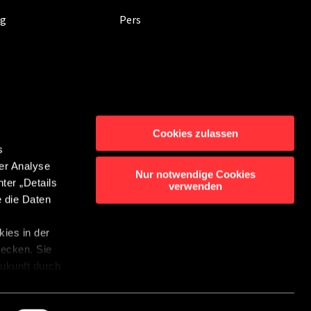
ig
Pers
Cookies zulassen
s
er Analyse
rming
Contact
Nur notwendige Cookies
ter „Details
verwenden
enluidersysteem
e die Daten
bot Instellingen
ies in der
wecken. Sie
 Zukunft durch
r