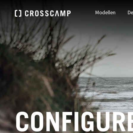
Modellen
De
Zoek je dealer
DEUTSCHLAND
ÖSTE
NAAR DEALER ZOEKEN
Deutsch
Deu
FRANCE
NEDE
CONFIGUR
Français
Ned