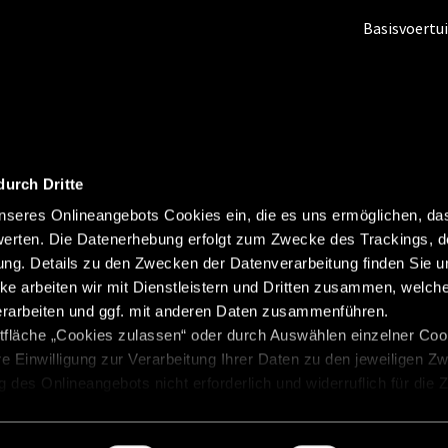
Basisvoertu
durch Dritte
seres Onlineangebots Cookies ein, die es uns ermöglichen, da
erten. Die Datenerhebung erfolgt zum Zwecke des Trackings, d
Colofon
Gegevensbesche
Abonneren
g. Details zu den Zwecken der Datenverarbeitung finden Sie un
Gewichtsinformatie
Klokk
ke arbeiten wir mit Dienstleistern und Dritten zusammen, welch
erarbeiten und ggf. mit anderen Daten zusammenführen.
Beginselverklaring
Cookie
tfläche „Cookies zulassen“ oder durch Auswählen einzelner Cook
re Einwilligung zur Verarbeitung Ihrer Daten zu den jeweiligen Z
zung des Onlineangebots nicht erforderlich und widerruflich für die
 „Einwilligung widerrufen“. Weitere Hinweise finden Sie in unsere