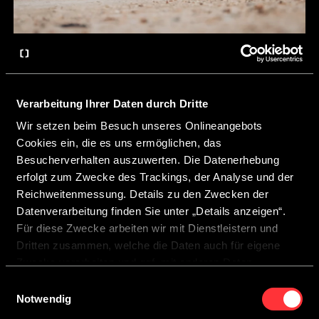
Verarbeitung Ihrer Daten durch Dritte
CROSSCAMP EXPLR Opel
Wir setzen beim Besuch unseres Onlineangebots
Cookies ein, die es uns ermöglichen, das
Besucherverhalten auszuwerten. Die Datenerhebung
EXPLR Opel konfigurieren
erfolgt zum Zwecke des Trackings, der Analyse und der
Reichweitenmessung. Details zu den Zwecken der
Datenverarbeitung finden Sie unter „Details anzeigen“.
Für diese Zwecke arbeiten wir mit Dienstleistern und
Dritten zusammen, welche die Daten auch für eigene
Zwecke verarbeiten und ggf. mit anderen Daten
zusammenführen.
Einwilligungsauswahl
Durch Anklicken der Schaltfläche „Cookies zulassen“
Notwendig
oder durch Auswählen einzelner Cookies in der