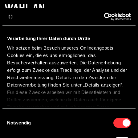
WAHL AN.
Verarbeitung Ihrer Daten durch Dritte
Händler wählen
Wir setzen beim Besuch unseres Onlineangebots
Cookies ein, die es uns ermöglichen, das
Postleitzahl
Händler finden
Besucherverhalten auszuwerten. Die Datenerhebung
erfolgt zum Zwecke des Trackings, der Analyse und der
Reichweitenmessung. Details zu den Zwecken der
Datenverarbeitung finden Sie unter „Details anzeigen“.
Für diese Zwecke arbeiten wir mit Dienstleistern und
Dritten zusammen, welche die Daten auch für eigene
Zwecke verarbeiten und ggf. mit anderen Daten
Diese Website ist durch reCAPTCHA geschützt und es gelten die
zusammenführen.
Datenschutzbestimmungen
und
Nutzungsbedingungen
von Google.
Einwilligungsauswahl
Durch Anklicken der Schaltfläche „Cookies zulassen“
Notwendig
oder durch Auswählen einzelner Cookies in der
Detailansicht geben Sie Ihre Einwilligung zur Verarbeitung