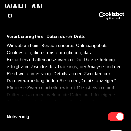
WAHL AN.
Verarbeitung Ihrer Daten durch Dritte
Händler wählen
Wir setzen beim Besuch unseres Onlineangebots
Cookies ein, die es uns ermöglichen, das
Postleitzahl
Händler finden
Besucherverhalten auszuwerten. Die Datenerhebung
erfolgt zum Zwecke des Trackings, der Analyse und der
Reichweitenmessung. Details zu den Zwecken der
Datenverarbeitung finden Sie unter „Details anzeigen“.
Für diese Zwecke arbeiten wir mit Dienstleistern und
Dritten zusammen, welche die Daten auch für eigene
Zwecke verarbeiten und ggf. mit anderen Daten
Diese Website ist durch reCAPTCHA geschützt und es gelten die
zusammenführen.
Datenschutzbestimmungen
und
Nutzungsbedingungen
von Google.
Einwilligungsauswahl
Durch Anklicken der Schaltfläche „Cookies zulassen“
Notwendig
oder durch Auswählen einzelner Cookies in der
Detailansicht geben Sie Ihre Einwilligung zur Verarbeitung