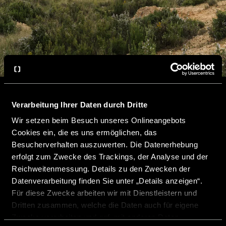
Verarbeitung Ihrer Daten durch Dritte
Wir setzen beim Besuch unseres Onlineangebots
Cookies ein, die es uns ermöglichen, das
Besucherverhalten auszuwerten. Die Datenerhebung
erfolgt zum Zwecke des Trackings, der Analyse und der
Danke für Ihre Anfrage!
Reichweitenmessung. Details zu den Zwecken der
Datenverarbeitung finden Sie unter „Details anzeigen“.
Für diese Zwecke arbeiten wir mit Dienstleistern und
Dritten zusammen, welche die Daten auch für eigene
Wir freuen uns, dass Sie Ihr Wunschmodell gefunden
Zwecke verarbeiten und ggf. mit anderen Daten
haben und sich für ein unverbindliches Angebot