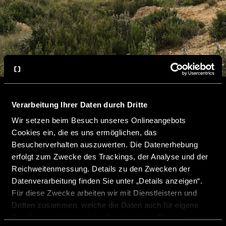
Verarbeitung Ihrer Daten durch Dritte
Wir setzen beim Besuch unseres Onlineangebots
Cookies ein, die es uns ermöglichen, das
Besucherverhalten auszuwerten. Die Datenerhebung
erfolgt zum Zwecke des Trackings, der Analyse und der
Danke für Ihre Anfrage!
Reichweitenmessung. Details zu den Zwecken der
Datenverarbeitung finden Sie unter „Details anzeigen“.
Für diese Zwecke arbeiten wir mit Dienstleistern und
Dritten zusammen, welche die Daten auch für eigene
Wir freuen uns, dass Sie Ihr Wunschmodell gefunden
Zwecke verarbeiten und ggf. mit anderen Daten
haben und sich für ein unverbindliches Angebot