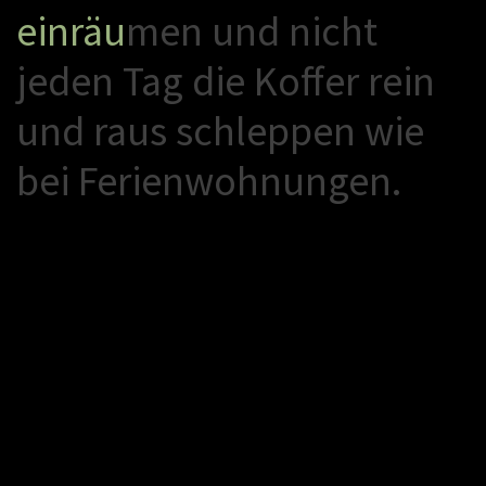
e
i
n
r
ä
u
m
e
n
u
n
d
n
i
c
h
t
j
e
d
e
n
T
a
g
d
i
e
K
o
f
e
r
r
e
i
n
u
n
d
r
a
u
s
s
c
h
l
e
p
p
e
n
w
i
e
b
e
i
F
e
r
i
e
n
w
o
h
n
u
n
g
e
n
.