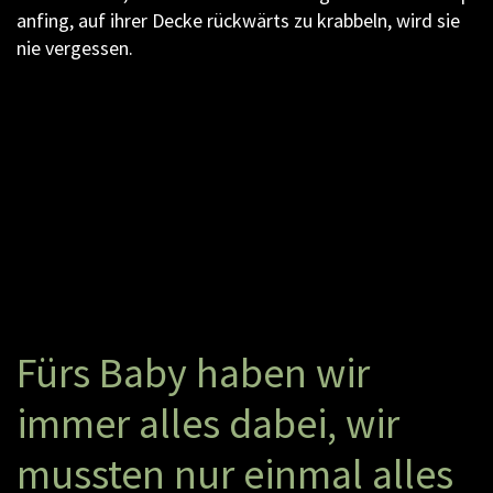
anfing, auf ihrer Decke rückwärts zu krabbeln, wird sie
nie vergessen.
F
ü
r
s
B
a
b
y
h
a
b
e
n
w
i
r
i
m
m
e
r
a
l
l
e
s
d
a
b
e
i
,
w
i
r
m
u
s
s
t
e
n
n
u
r
e
i
n
m
a
l
a
l
l
e
s