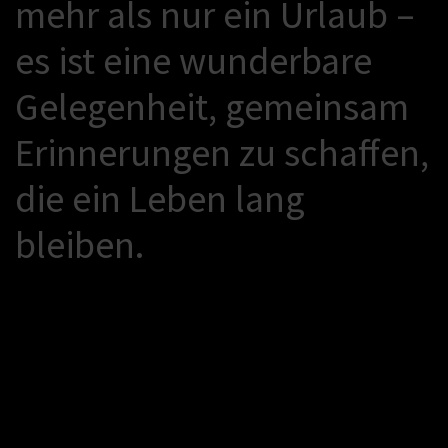
m
e
h
r
a
l
s
n
u
r
e
i
n
U
r
l
a
u
b
–
e
s
i
s
t
e
i
n
e
w
u
n
d
e
r
b
a
r
e
G
e
l
e
g
e
n
h
e
i
t
,
g
e
m
e
i
n
s
a
m
E
r
i
n
n
e
r
u
n
g
e
n
z
u
s
c
h
a
f
e
n
,
d
i
e
e
i
n
L
e
b
e
n
l
a
n
g
b
l
e
i
b
e
n
.