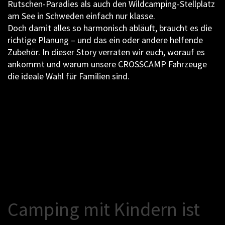
Rutschen-Paradies als auch den Wildcamping-Stellplatz
am See in Schweden einfach nur klasse.
Doch damit alles so harmonisch abläuft, braucht es die
richtige Planung – und das ein oder andere helfende
Zubehör. In dieser Story verraten wir euch, worauf es
ankommt und warum unsere CROSSCAMP Fahrzeuge
die ideale Wahl für Familien sind.
C
a
m
p
i
n
g
m
i
t
K
i
n
d
e
r
n
i
s
t