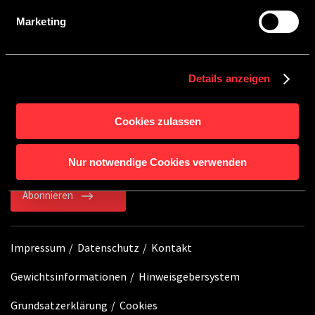
finden Sie in unserer
Datenschutzerklärung
.
Marketing
SERVICE
Details anzeigen
BLEIB AUF DEM LAUFENDEN
Cookies zulassen
Mit unserem Newsletter erhältst du immer die
neuesten Informationen rund um Crosscamp.
Nur notwendige Cookies verwenden
Abonnieren
Impressum
Datenschutz
Kontakt
Gewichtsinformationen
Hinweisgebersystem
Grundsatzerklärung
Cookies