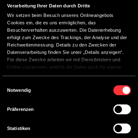
Verarbeitung Ihrer Daten durch Dritte
Wir freuen uns über Ihr Interesse an CROSSCAMP.
Wir setzen beim Besuch unseres Onlineangebots
Ihr ausgewählter CROSSCAMP Partner wird sich zeitnah
Cookies ein, die es uns ermöglichen, das
bei Ihnen melden, um den Termin abzustimmen und
Besucherverhalten auszuwerten. Die Datenerhebung
Ihnen alle wichtigen Informationen rund um Ihre
erfolgt zum Zwecke des Trackings, der Analyse und der
Besichtigung zukommen zu lassen.
Reichweitenmessung. Details zu den Zwecken der
Wir wünschen Ihnen viel Freude bei Ihrem persönlichen
Datenverarbeitung finden Sie unter „Details anzeigen“.
Beratungstermin.
Für diese Zwecke arbeiten wir mit Dienstleistern und
Dritten zusammen, welche die Daten auch für eigene
Zwecke verarbeiten und ggf. mit anderen Daten
zusammenführen.
Einwilligungsauswahl
Durch Anklicken der Schaltfläche „Cookies zulassen“
Notwendig
oder durch Auswählen einzelner Cookies in der
Detailansicht geben Sie Ihre Einwilligung zur Verarbeitung
Präferenzen
Ihrer Daten zu den jeweiligen Zwecken. Sie ist freiwillig,
für die Nutzung des Onlineangebots nicht erforderlich und
widerruflich für die Zukunft durch Anklicken der
Statistiken
MODELLE
Schaltfläche „Einwilligung widerrufen“. Weitere Hinweise