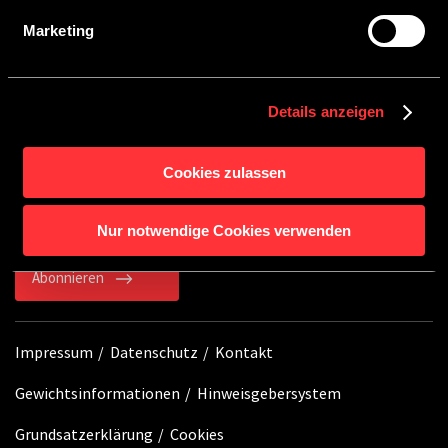
finden Sie in unserer
Datenschutzerklärung
.
Marketing
SERVICE
Details anzeigen
BLEIB AUF DEM LAUFENDEN
Cookies zulassen
Mit unserem Newsletter erhältst du immer die
neuesten Informationen rund um Crosscamp.
Nur notwendige Cookies verwenden
Abonnieren
Impressum
Datenschutz
Kontakt
Gewichtsinformationen
Hinweisgebersystem
Grundsatzerklärung
Cookies