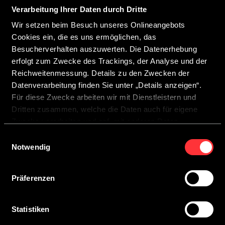
Verarbeitung Ihrer Daten durch Dritte
Wir freuen uns über Ihr Interesse an CROSSCAMP.
Wir setzen beim Besuch unseres Onlineangebots
Ihr ausgewählter CROSSCAMP Partner wird sich zeitnah
Cookies ein, die es uns ermöglichen, das
bei Ihnen melden, um den Termin abzustimmen und
Besucherverhalten auszuwerten. Die Datenerhebung
Ihnen alle wichtigen Informationen rund um Ihre
erfolgt zum Zwecke des Trackings, der Analyse und der
Besichtigung zukommen zu lassen.
Reichweitenmessung. Details zu den Zwecken der
Wir wünschen Ihnen viel Freude bei Ihrem persönlichen
Datenverarbeitung finden Sie unter „Details anzeigen“.
Beratungstermin.
Für diese Zwecke arbeiten wir mit Dienstleistern und
Dritten zusammen, welche die Daten auch für eigene
Zwecke verarbeiten und ggf. mit anderen Daten
zusammenführen.
Einwilligungsauswahl
Durch Anklicken der Schaltfläche „Cookies zulassen“
Notwendig
oder durch Auswählen einzelner Cookies in der
Detailansicht geben Sie Ihre Einwilligung zur Verarbeitung
Präferenzen
Ihrer Daten zu den jeweiligen Zwecken. Sie ist freiwillig,
für die Nutzung des Onlineangebots nicht erforderlich und
widerruflich für die Zukunft durch Anklicken der
Statistiken
MODELLE
Schaltfläche „Einwilligung widerrufen“. Weitere Hinweise