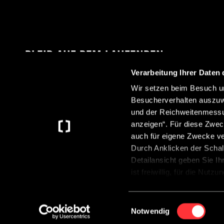
BLEIB AUF DEM LAUFENDEN
Verarbeitung Ihrer Daten 
Wir setzen beim Besuch un
Besucherverhalten auszuw
Mit unserem Newsletter erhältst du immer die
und der Reichweitenmessun
neuesten Informationen rund um Crosscamp.
anzeigen“. Für diese Zwec
auch für eigene Zwecke v
Durch Anklicken der Schal
Detailansicht geben Sie Ih
ist freiwillig, für die Nut
Anklicken der Schaltfläche
Datenschutzerklärung
.
©2026 CROSSCAMP
Einwilligungsauswahl
Notwendig