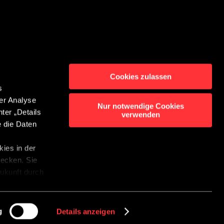
Cookies zulassen
s
er Analyse
Kontakt
Nur notwendige Cookies
ter „Details
verwenden
inweisgebersystem
e die Daten
es
ies in der
wecken. Sie
 Zukunft durch
r
g
Details anzeigen