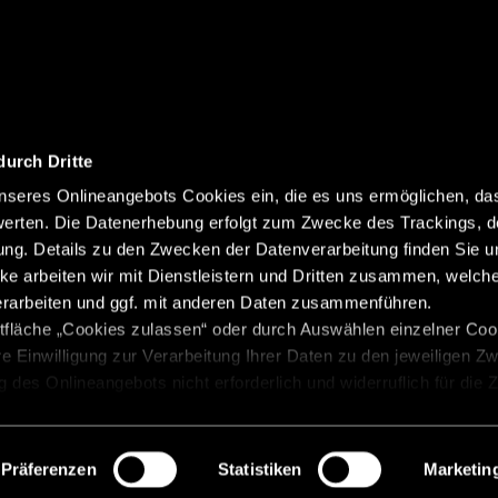
durch Dritte
seres Onlineangebots Cookies ein, die es uns ermöglichen, da
erten. Die Datenerhebung erfolgt zum Zwecke des Trackings, d
Impressum
Datenschutz
Abonnieren
g. Details zu den Zwecken der Datenverarbeitung finden Sie un
Gewichtsinformationen
H
ke arbeiten wir mit Dienstleistern und Dritten zusammen, welch
erarbeiten und ggf. mit anderen Daten zusammenführen.
Grundsatzerklärung
Cooki
tfläche „Cookies zulassen“ oder durch Auswählen einzelner Cook
re Einwilligung zur Verarbeitung Ihrer Daten zu den jeweiligen Z
zung des Onlineangebots nicht erforderlich und widerruflich für die
 „Einwilligung widerrufen“. Weitere Hinweise finden Sie in unsere
Präferenzen
Statistiken
Marketin