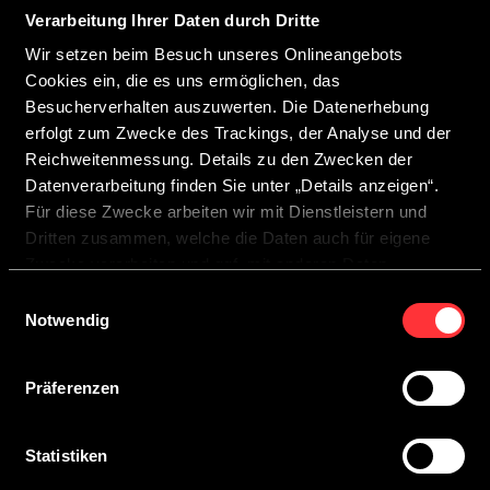
Verarbeitung Ihrer Daten durch Dritte
Wir freuen uns über Ihr Interesse an CROSSCAMP.
Wir setzen beim Besuch unseres Onlineangebots
Ihr ausgewählter CROSSCAMP Partner wird sich zeitnah
Cookies ein, die es uns ermöglichen, das
bei Ihnen melden, um den Termin abzustimmen und
Besucherverhalten auszuwerten. Die Datenerhebung
Ihnen alle wichtigen Informationen rund um Ihre
erfolgt zum Zwecke des Trackings, der Analyse und der
Besichtigung zukommen zu lassen.
Reichweitenmessung. Details zu den Zwecken der
Wir wünschen Ihnen viel Freude bei Ihrem persönlichen
Datenverarbeitung finden Sie unter „Details anzeigen“.
Beratungstermin.
Für diese Zwecke arbeiten wir mit Dienstleistern und
Dritten zusammen, welche die Daten auch für eigene
Zwecke verarbeiten und ggf. mit anderen Daten
zusammenführen.
Einwilligungsauswahl
Durch Anklicken der Schaltfläche „Cookies zulassen“
Notwendig
oder durch Auswählen einzelner Cookies in der
Detailansicht geben Sie Ihre Einwilligung zur Verarbeitung
Präferenzen
Ihrer Daten zu den jeweiligen Zwecken. Sie ist freiwillig,
für die Nutzung des Onlineangebots nicht erforderlich und
widerruflich für die Zukunft durch Anklicken der
Statistiken
MODELLE
Schaltfläche „Einwilligung widerrufen“. Weitere Hinweise