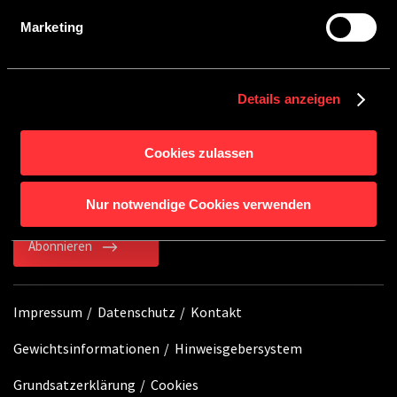
finden Sie in unserer
Datenschutzerklärung
.
Marketing
SERVICE
Details anzeigen
BLEIB AUF DEM LAUFENDEN
Cookies zulassen
Mit unserem Newsletter erhältst du immer die
neuesten Informationen rund um Crosscamp.
Nur notwendige Cookies verwenden
Abonnieren
Impressum
Datenschutz
Kontakt
Gewichtsinformationen
Hinweisgebersystem
Grundsatzerklärung
Cookies